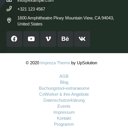
info@example.com
+321 123 4567
1600 Amphitheatre Pkwy Mountain View, CA 94043,
United States
© 2020
Impreza Theme
by UpSolution
AGB
Blog
Buchungstool-extraraeume
CoWorker & ihre Angebote
Datenschutzerklärung
Events
Impressum
Kontakt
Programm